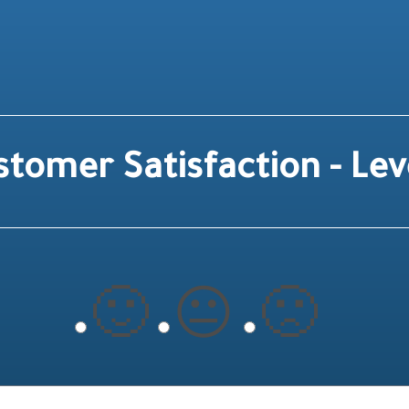
stomer Satisfaction - Lev
🙂
😐
🙁